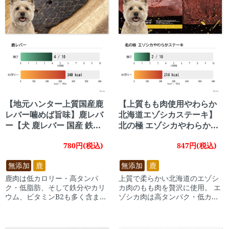
【地元ハンター上質国産鹿
【上質もも肉使用やわらか
レバー噛めば旨味】鹿レバ
北海道エゾシカステーキ】
ー【犬 鹿レバー 国産 鉄分
北の極 エゾシカやわらかス
ビタミン アレルギー】
テーキ 【犬 エゾシカ ステ
780円(税込)
847円(税込)
ーキ 鹿肉 北海道 高タンパ
ク】
無添加
鹿
無添加
鹿
鹿肉は低カロリー・高タンパ
上質で柔らかい北海道のエゾシ
ク・低脂肪、そして鉄分やカリ
カ肉のもも肉を贅沢に使用。 エ
ウム、ビタミンB2も多く含まれ
ゾシカ肉は高タンパク・低カロ
ていて栄養価の高い食材として
リーで低アレルギー食材として
注目されています。
も知られています。