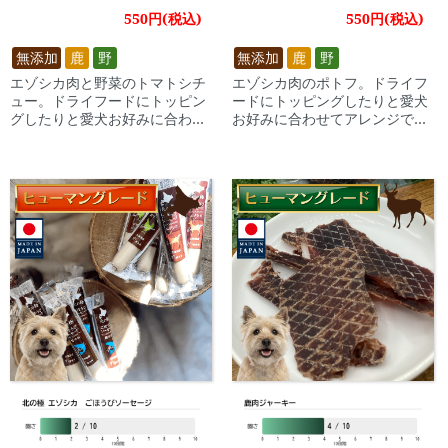
菜とシカ肉のトマトシチュ
旨みたっぷりのエゾシカ肉
550円(税込)
550円(税込)
ー(鹿肉使用)【犬 手作りご
のポトフ(鹿肉使用)【犬 手
はん 鹿肉 トマト シチュー
作りごはん 鹿肉 ポトフ 無
無添加
鹿
野
無添加
鹿
野
無添加】
添加 トッピング】
エゾシカ肉と野菜のトマトシチ
エゾシカ肉のポトフ。ドライフ
ュー。ドライフードにトッピン
ードにトッピングしたりと愛犬
グしたりと愛犬お好みに合わせ
お好みに合わせてアレンジでき
てアレンジできます。
ます。】