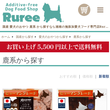
国産 愛犬のおやつ 鹿系 から探すなら湘南の無添加愛犬フード専門店Ruree
へ！
ホーム
国産から探す
愛犬のおやつから探す
鹿系から探す
鹿系から探す
おすすめ順
|
価格順
|
新着順