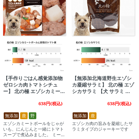
【手作りごはん感覚添加物
【無添加北海道野生エゾシ
ゼロシカ肉トマトシチュ
カ凝縮サラミ】 北の極 エゾ
ー】 北の極 エゾシカミート
シカサラミ 【犬 サラミ エ
ボールと野菜のトマト煮
ゾシカ 鹿肉 北海道 無添
638円(税込)
638円(税込)
【犬 手作りごはん エゾシカ
加】
トマト ウェットフード】
無添加
鹿
野
無添加
鹿
エゾシカミートボールをじゃが
エゾシカ肉の旨みを凝縮したサ
いも、にんじんと一緒にトマト
ラミタイプのジャーキーです
スープで煮込みました。 ミート