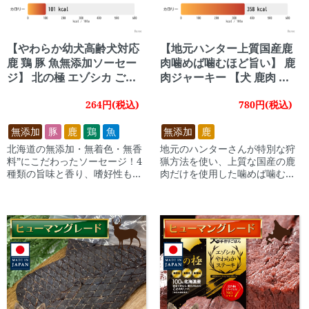
【やわらか幼犬高齢犬対応
【地元ハンター上質国産鹿
鹿 鶏 豚 魚無添加ソーセー
肉噛めば噛むほど旨い】 鹿
ジ】 北の極 エゾシカ ごほ
肉ジャーキー 【犬 鹿肉 ジ
うびソーセージ 【犬 ソーセ
ャーキー 国産 アレルギー
264円(税込)
780円(税込)
ージ 鹿 鶏 豚 魚 幼犬 高齢犬
低カロリー】
無添加】
無添加
豚
鹿
鶏
魚
無添加
鹿
北海道の無添加・無着色・無香
地元のハンターさんが特別な狩
料”にこだわったソーセージ！4
猟方法を使い、上質な国産の鹿
種類の旨味と香り、嗜好性もバ
肉だけを使用した噛めば噛むほ
ツグン♪♪やわらかな触感。
ど、旨味たっぷりな『鹿ジャー
キー』が登場！