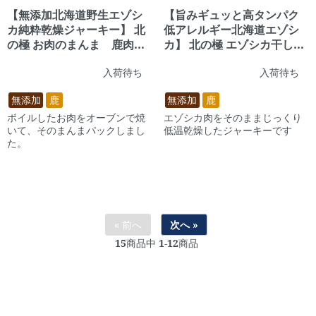
【無添加北海道野生エゾシ
【旨みギュッと高タンパク
カ純粋乾燥ジャーキー】 北
低アレルギー北海道エゾシ
の極 お肉のまんま 鹿肉
カ】 北の極 エゾシカ干し肉
【犬 鹿肉 エゾシカ おやつ
【犬 鹿肉 エゾシカ 干し肉
入荷待ち
入荷待ち
無添加 北海道】
ジャーキー 北海道】
無添加
鹿
無添加
鹿
ボイルしたお肉をオーブンで焼
エゾシカ肉をそのままじっくり
いて、そのまんまパックしまし
低温乾燥したジャーキーです
た。
« 前へ
次へ »
15
商品中
1-12
商品