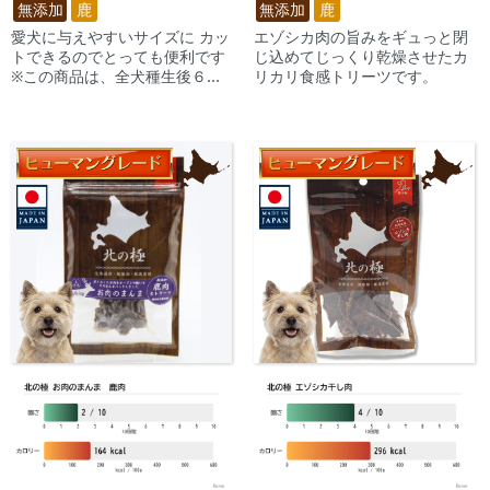
無添加
鹿
無添加
鹿
愛犬に与えやすいサイズに カッ
エゾシカ肉の旨みをギュっと閉
トできるのでとっても便利です
じ込めてじっくり乾燥させたカ
※この商品は、全犬種生後６ヶ
リカリ食感トリーツです。
月から与えることが可能です。