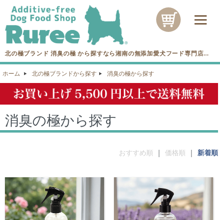
北の極ブランド 消臭の極 から探すなら湘南の無添加愛犬フード専門店
Rureeへ！
ホーム
北の極ブランドから探す
消臭の極から探す
消臭の極から探す
おすすめ順
|
価格順
|
新着順