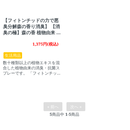
【フィトンチッドの力で悪
臭分解森の香り消臭】 【消
臭の極】森の香 植物由来 2
50ml 【犬 消臭 ペット スプ
1,375円(税込)
レー 植物由来 抗菌 森】
生活用品
数十種類以上の植物エキスを混
合した植物由来の消臭・抗菌ス
プレーです。 「フィトンチッ
ド」と呼ばれる森の浄化作用を
利用して悪臭を分解消臭しま
す。
« 前へ
次へ »
5
商品中
1-5
商品