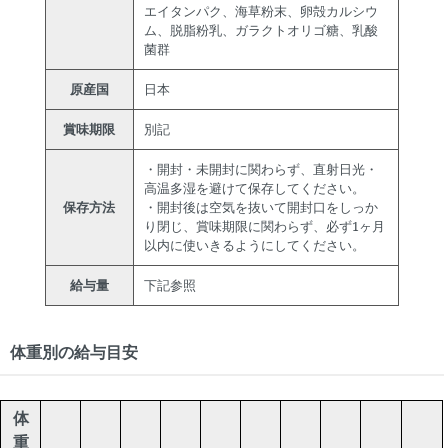
エイタンパク、海草粉末、卵殻カルシウ
ム、脱脂粉乳、ガラクトオリゴ糖、乳酸
菌群
原産国
日本
賞味期限
別記
・開封・未開封に関わらず、直射日光・
高温多湿を避けて保存してください。
保存方法
・開封後は空気を抜いて開封口をしっか
り閉じ、賞味期限に関わらず、必ず1ヶ月
以内に使いきるようにしてください。
給与量
下記参照
体重別の給与目安
体
重