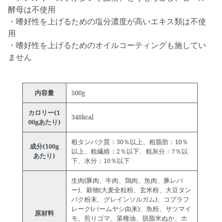
酵母は不使用
・嗜好性を上げるための塩分濃度が高いエキス類は不使
用
・嗜好性を上げるためのオイルコーティングも施してい
ません
内容量
500g
カロリー(1
348kcal
00gあたり)
粗タンパク質：30％以上、粗脂肪：10％
成分(100g
以上、粗繊維：2％以下、粗灰分：7％以
あたり)
下、水分：10％以下
生肉(豚肉、牛肉、鶏肉、魚肉、豚レバ
ー)、穀物(大麦全粒粉、玄米粉、大豆タン
パク粉末、グレインソルガム)、コプラフ
レーク(パームヤシ由来)、魚粉、サツマイ
原材料
モ、煎りゴマ、菜種油、脱脂米ぬか、ホ