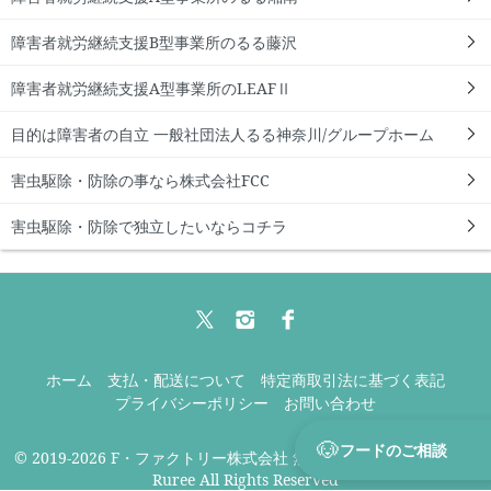
障害者就労継続支援B型事業所のるる藤沢
障害者就労継続支援A型事業所のLEAFⅡ
目的は障害者の自立 一般社団法人るる神奈川/グループホーム
害虫駆除・防除の事なら株式会社FCC
害虫駆除・防除で独立したいならコチラ
ホーム
支払・配送について
特定商取引法に基づく表記
プライバシーポリシー
お問い合わせ
🐶
フードのご相談
© 2019-2026 F・ファクトリー株式会社 無添加ドッグフード専門店
Ruree All Rights Reserved