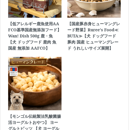
【低アレルギー鹿魚使用AA
【国産豚赤身ヒューマングレ
FCO基準国産無添加フード】
ード野菜】Ruree's Food≪
Wan! Dish 500g 鹿・魚
BUTA≫【犬 ドッグフード
【犬 ドッグフード 鹿肉 魚
豚肉 国産 ヒューマングレー
国産 無添加 AAFCO】
ド うれしいサイズ展開】
【モンゴル伝統製法乳酸菌腸
活ヨーグルトおやつ】 ヨー
グルトビッツ 【犬 ヨーグル