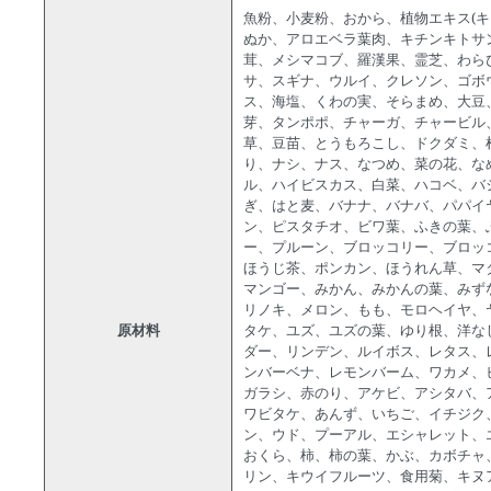
魚粉、小麦粉、おから、植物エキス(
ぬか、アロエベラ葉肉、キチンキトサ
茸、メシマコブ、羅漢果、霊芝、わら
サ、スギナ、ウルイ、クレソン、ゴボ
ス、海塩、くわの実、そらまめ、大豆
芽、タンポポ、チャーガ、チャービル
草、豆苗、とうもろこし、ドクダミ、
り、ナシ、ナス、なつめ、菜の花、な
ル、ハイビスカス、白菜、ハコベ、バ
ぎ、はと麦、バナナ、バナバ、パパイ
ン、ピスタチオ、ビワ葉、ふきの葉、
ー、プルーン、ブロッコリー、ブロッ
ほうじ茶、ポンカン、ほうれん草、マ
マンゴー、みかん、みかんの葉、みず
リノキ、メロン、もも、モロヘイヤ、
原材料
タケ、ユズ、ユズの葉、ゆり根、洋な
ダー、リンデン、ルイボス、レタス、
ンバーベナ、レモンバーム、ワカメ、
ガラシ、赤のり、アケビ、アシタバ、
ワビタケ、あんず、いちご、イチジク
ン、ウド、プーアル、エシャレット、
おくら、柿、柿の葉、かぶ、カボチャ
リン、キウイフルーツ、食用菊、キヌ