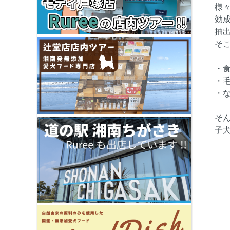
様
効
抽
そ
・
・
・
そ
子