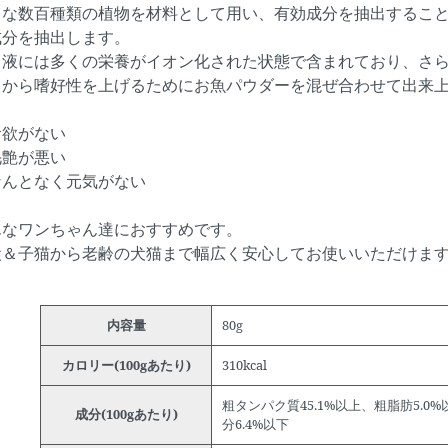
々な数百種類の植物を材料として用い、有効成分を抽出するこ
成分を抽出します。
出液には多くの栄養がイオン化された状態で含まれており、さ
こから嗜好性を上げるためにお魚パウダーを混ぜ合わせて出来
食欲がない
毛艶が悪い
なんとなく元気がない
んなワンちゃん達におすすめです。
犬＆子猫から老齢の犬猫まで幅広く安心してお使いいただけま
内容量
80g
カロリー(100gあたり)
310kcal
粗タンパク質45.1%以上、粗脂肪5.0%
成分(100gあたり)
分6.4%以下