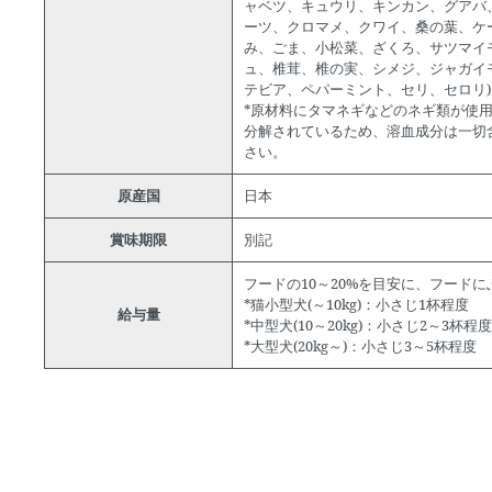
ャベツ、キュウリ、キンカン、グアバ
ーツ、クロマメ、クワイ、桑の葉、ケ
み、ごま、小松菜、ざくろ、サツマイ
ュ、椎茸、椎の実、シメジ、ジャガイ
テビア、ペパーミント、セリ、セロリ)
*原材料にタマネギなどのネギ類が使
分解されているため、溶血成分は一切
さい。
原産国
日本
賞味期限
別記
フードの10～20%を目安に、フード
*猫小型犬(～10kg)：小さじ1杯程度
給与量
*中型犬(10～20kg)：小さじ2～3杯程度
*大型犬(20kg～)：小さじ3～5杯程度