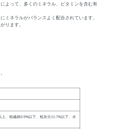
とによって、多くのミネラル、ビタミンを含む有
らにミネラルがバランスよく配合されています。
上がります。
す。
以上、粗繊維0.9%以下、粗灰分11.7%以下、水