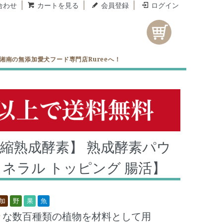
合わせ
カートを見る
会員登録
ログイン
ら湘南の無添加愛犬フード専門店Rureeへ！
縮熟成酵素】 熟成酵素パウ
 ミネラル トッピング 腸活】
加
野
果
魚
々な数百種類の植物を材料として用