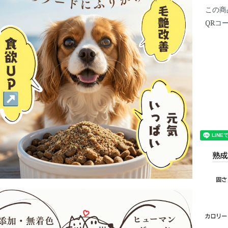
この商
QRコ