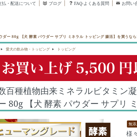
支払・配送について
ブログ
FAQ-よくある質問
お問い
ー 80g 【犬 酵素 パウダー サプリ ミネラル トッピング 腸活】を買うな
愛犬の飲み物・トッピング
トッピング
数百種植物由来ミネラルビタミン凝
ー 80g 【犬 酵素 パウダー サプリ
無添
様