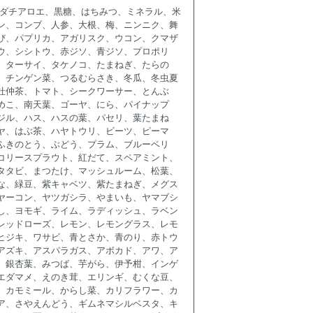
キダチアロエ、黒糖、はちみつ、ミネラル、米
ン、コンブ、人参、大根、梅、ニンニク、舞
び、パプリカ、アガリスク、ウコン、クマザ
ウ、シシトウ、赤ジソ、青ジソ、プロポリ
、ターサイ、タケノコ、たまねぎ、たらの
、チンゲン菜、つるむらさき、冬瓜、冬虫夏
杜仲茶、トマト、シークワーサー、とんぶ
めこ、南天葉、ゴーヤ、にら、パイナップ
ジル、ハス、ハスの葉、パセリ、葉たまね
ヤ、はぶ茶、ハヤトウリ、ビーツ、ピーマ
ふきのとう、ぶどう、プラム、ブルーベリ
コリースプラウト、紅だて、スペアミント、
タタビ、まつたけ、マッシュルーム、松葉、
な、緑豆、紫キャベツ、紫たまねぎ、メグス
ヤーコン、ヤツガシラ、やまいも、ヤマブシ
し、ヨモギ、ライム、ラディッシュ、ラベン
レッドローズ、レモン、レモングラス、レモ
ヒジキ、ワサビ、青とさか、青のり、赤トウ
アズキ、アスパラガス、アボカド、アワ、ア
、銀杏葉、みつば、芋がら、伊予柑、インゲ
エダマメ、えのき茸、エリンギ、むくな豆、
、カモミール、からし菜、カリフラワー、カ
ア、さやえんどう、ギムネマシルベスタ、キ