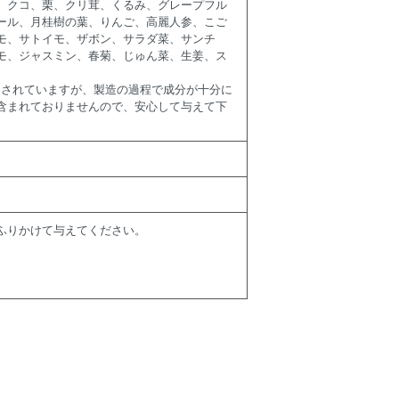
、クコ、栗、クリ茸、くるみ、グレープフル
ール、月桂樹の葉、りんご、高麗人参、こご
モ、サトイモ、ザボン、サラダ菜、サンチ
モ、ジャスミン、春菊、じゅん菜、生姜、ス
用されていますが、製造の過程で成分が十分に
含まれておりませんので、安心して与えて下
にふりかけて与えてください。