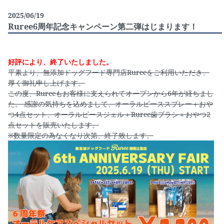
2025/06/19
Ruree6周年記念キャンペーン第二弾はじまります！
好評により、終了いたしました。
平素より、無添加ドッグフード専門店Rureeをご利用いただき、
厚く御礼申し上げます。
この度、Rureeもお客様に支えられてオープンから6年が経ちまし
た。 感謝の気持ちを込めまして、オーラルピーススプレー＋おや
つ4点セット、オーラルピースジェル＋Ruree歯ブラシ＋おやつ2
点セットを販売いたします。
※数量限定の為なくなり次第、終了致します。