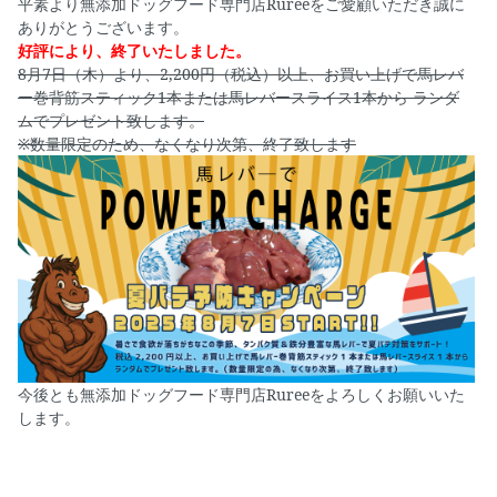
平素より無添加ドッグフード専門店Rureeをご愛顧いただき誠に
ありがとうございます。
好評により、終了いたしました。
8月7日（木）より、2,200円（税込）以上、お買い上げで馬レバ
ー巻背筋スティック1本または馬レバースライス1本から ランダ
ムでプレゼント致します。
※数量限定のため、なくなり次第、終了致します
今後とも無添加ドッグフード専門店Rureeをよろしくお願いいた
します。