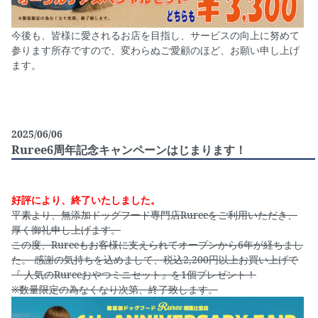
今後も、皆様に愛されるお店を目指し、サービスの向上に努めて
参ります所存ですので、変わらぬご愛顧のほど、お願い申し上げ
ます。
2025/06/06
Ruree6周年記念キャンペーンはじまります！
好評により、終了いたしました。
平素より、無添加ドッグフード専門店Rureeをご利用いただき、
厚く御礼申し上げます。
この度、Rureeもお客様に支えられてオープンから6年が経ちまし
た。 感謝の気持ちを込めまして、税込2,200円以上お買い上げで
『 人気のRureeおやつミニセット』を1個プレゼント！
※数量限定の為なくなり次第、終了致します。