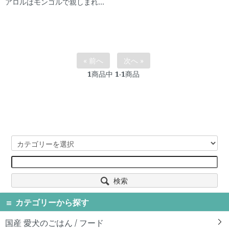
アロルはモンゴルで親しまれて
きた伝統的な保存食でもありま
す。
« 前へ
次へ »
1
商品中
1-1
商品
検索
カテゴリーから探す
国産 愛犬のごはん / フード