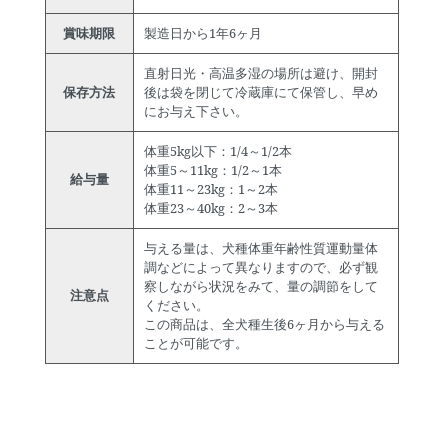
賞味期限
製造日から1年6ヶ月
直射日光・高温多湿の場所は避け、開封
保存方法
後は袋を閉じて冷蔵庫にて保管し、早め
にお与え下さい。
体重5kg以下：1/4～1/2本
体重5～11kg：1/2～1本
給与量
体重11～23kg：1～2本
体重23～40kg：2～3本
与える量は、犬種体重年齢性質運動量体
調などによって異なりますので、必ず観
察しながら状況をみて、量の調節をして
注意点
ください。
この商品は、全犬種生後6ヶ月から与える
ことが可能です。