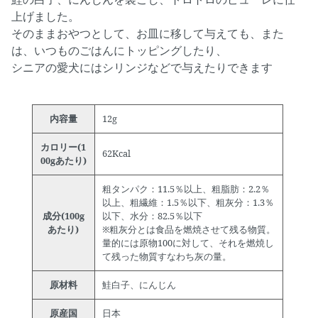
上げました。
そのままおやつとして、お皿に移して与えても、また
は、いつものごはんにトッピングしたり、
シニアの愛犬にはシリンジなどで与えたりできます
内容量
12g
カロリー(1
62Kcal
00gあたり)
粗タンパク：11.5％以上、粗脂肪：2.2％
以上、粗繊維：1.5％以下、粗灰分：1.3％
成分(100g
以下、水分：82.5％以下
あたり)
※粗灰分とは食品を燃焼させて残る物質。
量的には原物100に対して、それを燃焼し
て残った物質すなわち灰の量。
原材料
鮭白子、にんじん
原産国
日本