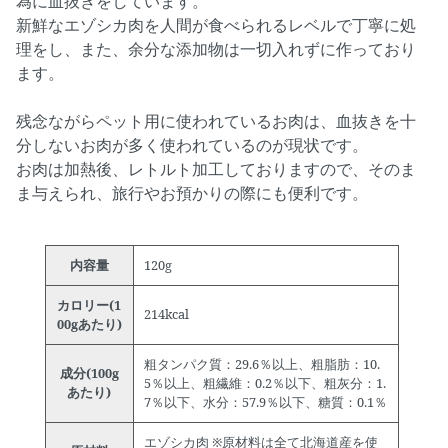
為に血抜きをしています。
新鮮なエゾシカ肉を人間が食べられるレベルで丁寧に処
理をし、また、余分な添加物は一切入れずに作っており
ます。
残念ながらペット用に使われているお肉は、血抜きを十
分しないお肉が多く使われているのが現状です。
お肉は加熱後、レトルト加工しておりますので、そのま
ま与えられ、旅行やお預かりの際にも便利です。
内容量
120g
カロリー(1
214kcal
00gあたり)
粗タンパク質：29.6％以上、粗脂肪：10.
成分(100g
5％以上、粗繊維：0.2％以下、粗灰分：1.
あたり)
7％以下、水分：57.9％以下、糖質：0.1％
エゾシカ肉 ※原材料は全て北海道産を使