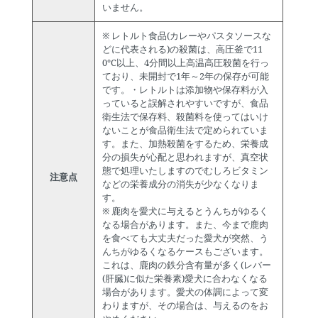
いません。
※ レトルト食品(カレーやパスタソースな
どに代表される)の殺菌は、高圧釜で11
0℃以上、4分間以上高温高圧殺菌を行っ
ており、未開封で1年～2年の保存が可能
です。・レトルトは添加物や保存料が入
っていると誤解されやすいですが、食品
衛生法で保存料、殺菌料を使ってはいけ
ないことが食品衛生法で定められていま
す。また、加熱殺菌をするため、栄養成
分の損失が心配と思われますが、真空状
態で処理いたしますのでむしろビタミン
注意点
などの栄養成分の消失が少なくなりま
す。
※ 鹿肉を愛犬に与えるとうんちがゆるく
なる場合があります。また、今まで鹿肉
を食べても大丈夫だった愛犬が突然、う
んちがゆるくなるケースもございます。
これは、鹿肉の鉄分含有量が多く(レバー
(肝臓)に似た栄養素)愛犬に合わなくなる
場合があります。愛犬の体調によって変
わりますが、その場合は、与えるのをお