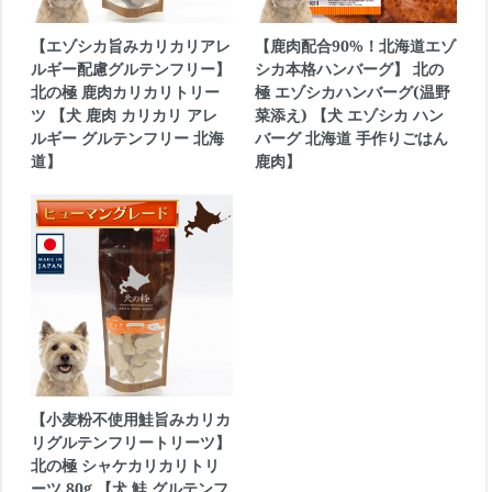
【エゾシカ旨みカリカリアレ
【鹿肉配合90%！北海道エゾ
ルギー配慮グルテンフリー】
シカ本格ハンバーグ】 北の
北の極 鹿肉カリカリトリー
極 エゾシカハンバーグ(温野
ツ 【犬 鹿肉 カリカリ アレ
菜添え) 【犬 エゾシカ ハン
ルギー グルテンフリー 北海
バーグ 北海道 手作りごはん
道】
鹿肉】
【小麦粉不使用鮭旨みカリカ
リグルテンフリートリーツ】
北の極 シャケカリカリトリ
ーツ 80g 【犬 鮭 グルテンフ