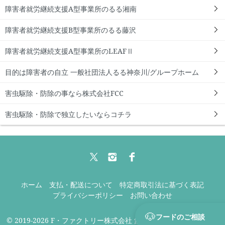
障害者就労継続支援A型事業所のるる湘南
障害者就労継続支援B型事業所のるる藤沢
障害者就労継続支援A型事業所のLEAFⅡ
目的は障害者の自立 一般社団法人るる神奈川/グループホーム
害虫駆除・防除の事なら株式会社FCC
害虫駆除・防除で独立したいならコチラ
ホーム
支払・配送について
特定商取引法に基づく表記
プライバシーポリシー
お問い合わせ
🐶
フードのご相談
© 2019-2026 F・ファクトリー株式会社 無添加ドッグフード専門店