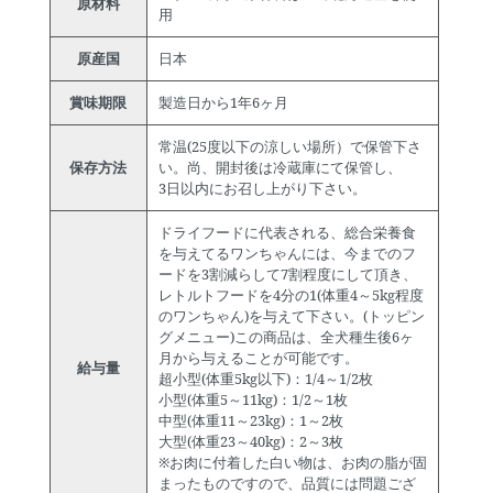
原材料
用
原産国
日本
賞味期限
製造日から1年6ヶ月
常温(25度以下の涼しい場所）で保管下さ
保存方法
い。尚、開封後は冷蔵庫にて保管し、
3日以内にお召し上がり下さい。
ドライフードに代表される、総合栄養食
を与えてるワンちゃんには、今までのフ
ードを3割減らして7割程度にして頂き、
レトルトフードを4分の1(体重4～5kg程度
のワンちゃん)を与えて下さい。(トッピン
グメニュー)この商品は、全犬種生後6ヶ
月から与えることが可能です。
給与量
超小型(体重5kg以下)：1/4～1/2枚
小型(体重5～11kg)：1/2～1枚
中型(体重11～23kg)：1～2枚
大型(体重23～40kg)：2～3枚
※お肉に付着した白い物は、お肉の脂が固
まったものですので、品質には問題ござ